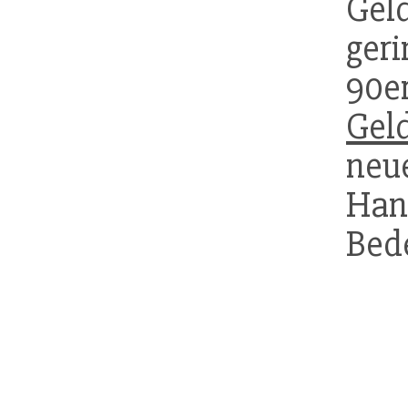
Geld
ger
90er
Gel
ne
Han
Bed