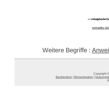
<< vorhergehender Fa
verbriefter Ge
Weitere Begriffe :
Anwei
Copyright ©
Banklexikon
|
Börsenlexikon
|
Nutzungs
A