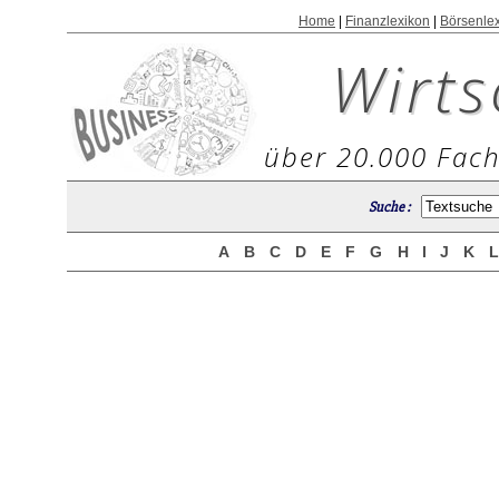
Home
|
Finanzlexikon
|
Börsenle
Wirts
über 20.000 Fach
Suche :
A
B
C
D
E
F
G
H
I
J
K