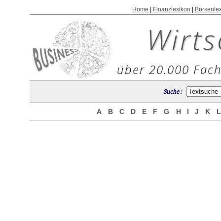
Home
|
Finanzlexikon
|
Börsenle
Wirts
über 20.000 Fach
Suche :
A
B
C
D
E
F
G
H
I
J
K