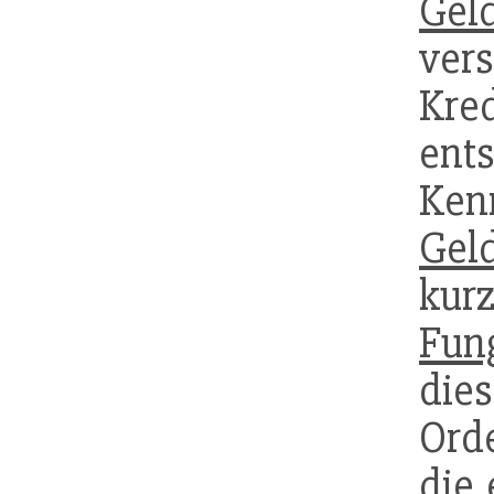
Gel
ver
Kre
en
Ke
Gel
kur
Fung
dies
Ord
die