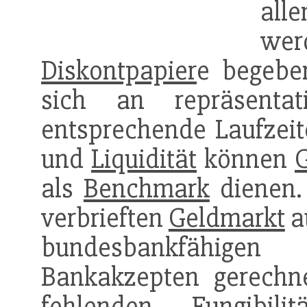
alle
we
Diskontpapier
e begebe
sich an repräsentat
entsprechende Laufzeit
und
Liquidität
können
als
Benchmark
dienen.
verbrieften
Geldmarkt
a
bundesbankfähig
Bankakzepten gerechn
fehlenden
Fungibilit