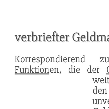
verbriefter Geldm
Korrespondierend z
Funktion
en, die der
weit
den
unv