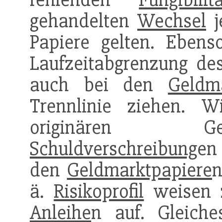
gehandelten
Wechsel
j
Papiere gelten. Ebens
Laufzeitabgrenzung d
auch bei den
Geldm
Trennlinie ziehen. Wi
originären Ge
Schuldverschreibung
en
den
Geldmarktpapiere
n
ä.
Risikoprofil
weisen
Anleihe
n auf. Gleiche