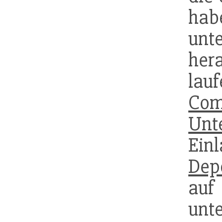
hab
un
her
la
Com
Unt
Einl
Dep
au
unte