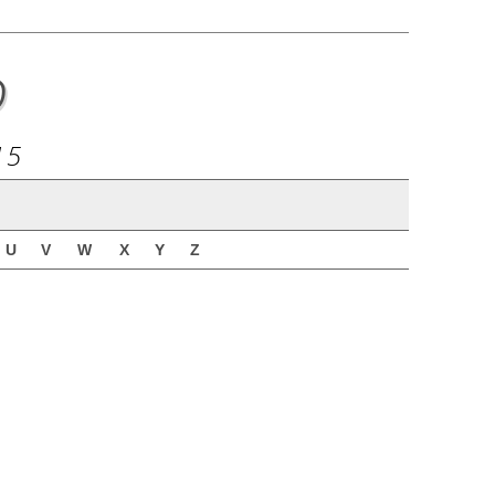
o
15
U
V
W
X
Y
Z