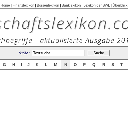
Home
|
Finanzlexikon
|
Börsenlexikon
|
Banklexikon
|
Lexikon der BWL
|
Überblick
schaftslexikon.c
hbegriffe - aktualisierte Ausgabe 20
Suche :
G
H
I
J
K
L
M
N
O
P
Q
R
S
T