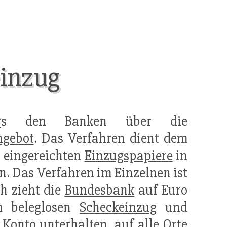
einzug
r
s den Banken über die
ngebot
. Das Verfahren dient dem
 eingereichten
Einzugspapiere
in
n. Das Verfahren im Einzelnen ist
h zieht die
Bundesbank
auf Euro
m beleglosen
Scheckeinzug
und
n Konto unterhalten, auf alle Orte