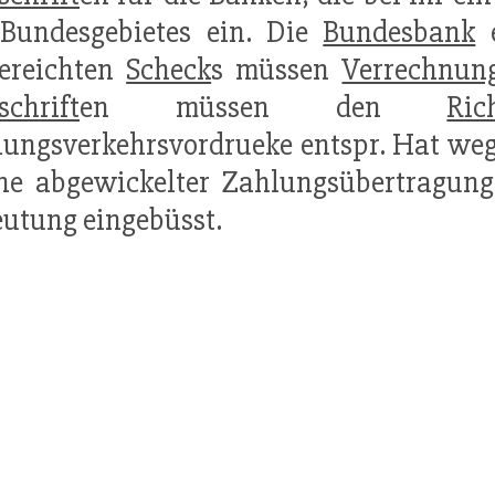
 Bundesgebietes ein. Die
Bundesbank
e
gereichten
Scheck
s müssen
Verrechnun
schrift
en müssen den
Ric
ungsverkehrsvordrueke entspr. Hat weg
ine abgewickelter Zahlungsübertragun
utung eingebüsst.