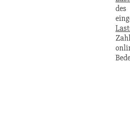
des
ein
Last
Zahl
onl
Bede