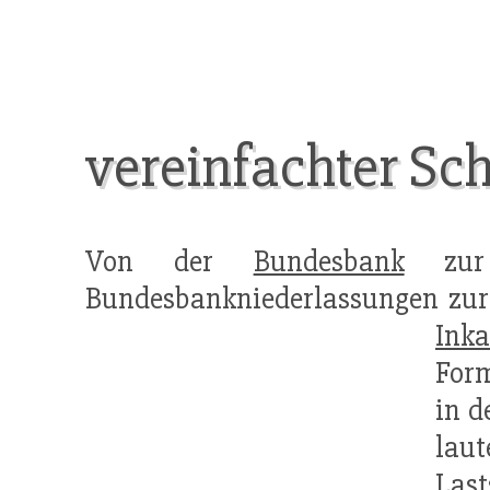
vereinfachter Sc
Von der
Bundesbank
zur
Bundesbankniederlassungen zu
Inka
Form
in 
lau
Last