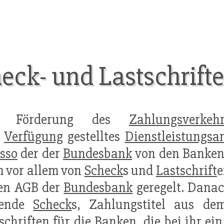
heck- und Lastschrift
 Förderung des
Zahlungsverkeh
r
Verfügung
gestelltes
Dienstleistungsa
sso
der der
Bundesbank
von den Banken
 vor allem von
Scheck
s und
Lastschrift
e
den AGB der
Bundesbank
geregelt. Danac
tende
Scheck
s, Zahlungstitel aus de
schrift
en für die Banken, die bei ihr ei