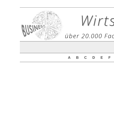
Wirt
über 20.000 Fac
A
B
C
D
E
F