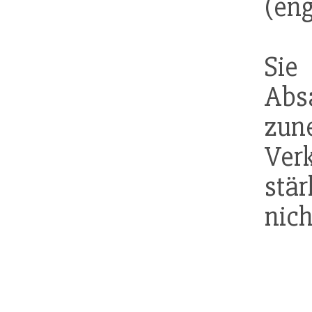
(eng
Si
Abs
zun
Ver
stä
nich