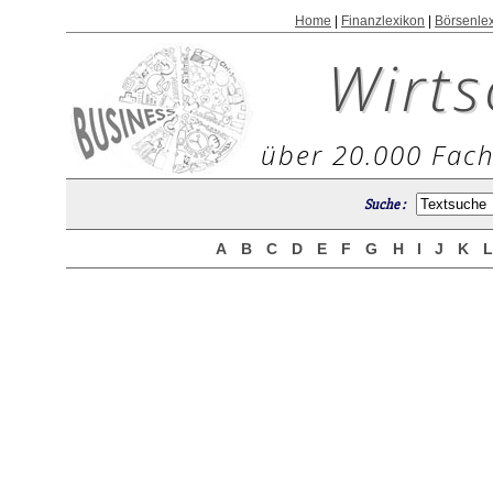
Home
|
Finanzlexikon
|
Börsenle
Wirts
über 20.000 Fach
Suche :
A
B
C
D
E
F
G
H
I
J
K