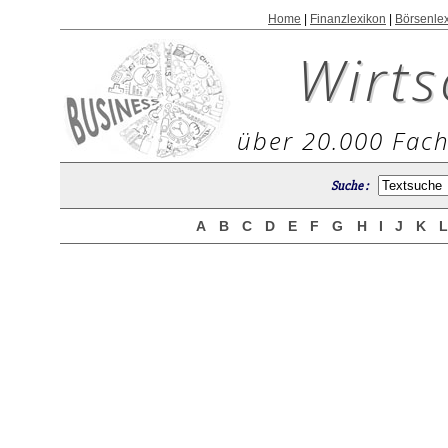
Home
|
Finanzlexikon
|
Börsenle
Wirts
über 20.000 Fach
Suche :
A
B
C
D
E
F
G
H
I
J
K