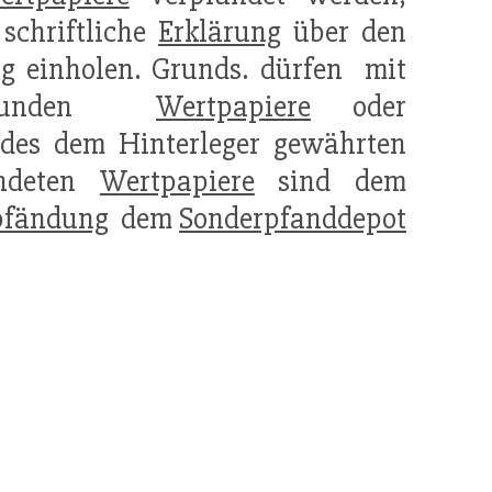
schriftliche
Erklärung
über den
ng
einholen. Grunds. dürfen  mit
erbunden 
Wertpapiere
oder
des dem Hinterleger gewährten
ändeten
Wertpapiere
sind dem
pfändung
 dem
Sonderpfanddepot