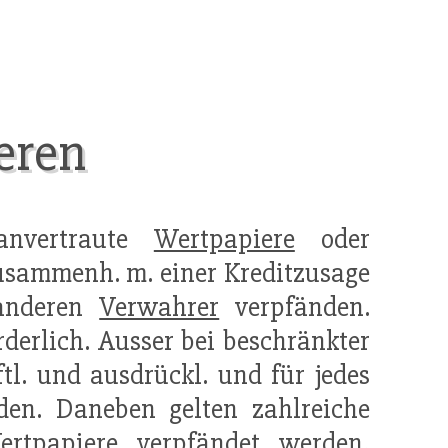
eren
nvertraute
Wertpapiere
oder
usammenh. m. einer Kreditzusage
 anderen
Verwahrer
verpfänden.
orderlich. Ausser bei beschränkter
tl. und ausdrückl. und für jedes
den. Daneben gelten zahlreiche
ertpapiere
verpfändet werden,