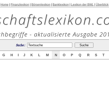
Home
|
Finanzlexikon
|
Börsenlexikon
|
Banklexikon
|
Lexikon der BWL
|
Überblick
schaftslexikon.c
hbegriffe - aktualisierte Ausgabe 20
Suche :
G
H
I
J
K
L
M
N
O
P
Q
R
S
T