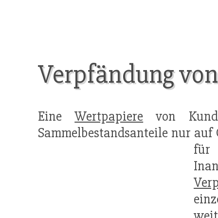
Verpfändung von
Eine
Wertpapiere
von Kunde
Sammelbestandsanteile nur auf
für
Ina
Ver
ein
wei