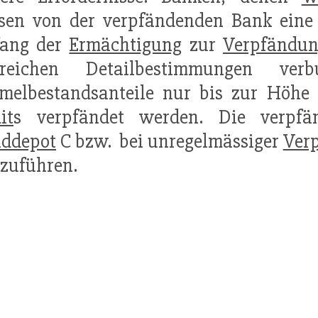
sen von der verpfändenden Bank eine 
ang der
Ermächtigung
zur
Verpfändu
lreichen Detailbestimmungen v
melbestandsanteile nur bis zur Höhe 
it
s verpfändet werden. Die verpf
nddepot
C bzw.  bei unregelmässiger
Ver
zuführen.