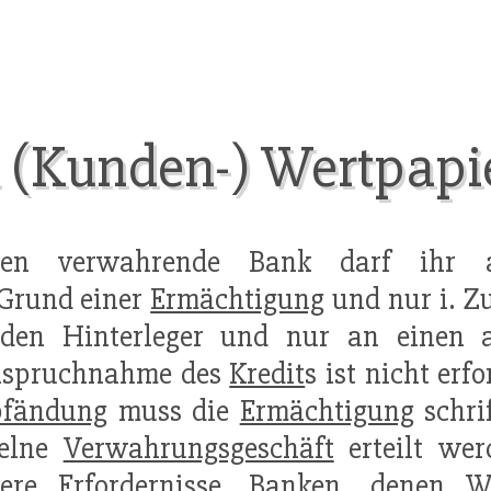
 (Kunden-) Wertpapi
n verwahrende Bank darf ihr a
 Grund einer
Ermächtigung
und nur i. Z
 den Hinterleger und nur an einen
nspruchnahme des
Kredit
s ist nicht erf
pfändung
muss die
Ermächtigung
schrif
zelne
Verwahrungsgeschäft
erteilt wer
tere Erfordernisse. Banken, denen
W