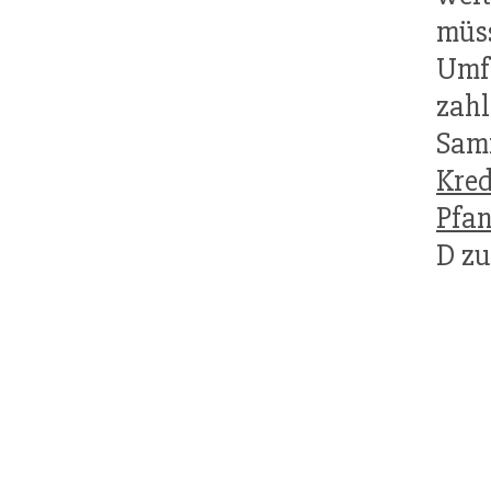
müs
Umf
zah
Sam
Kred
Pfa
D zu