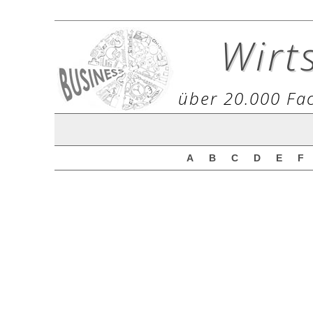
Wirt
über 20.000 Fac
A
B
C
D
E
F