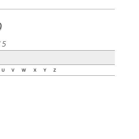
o
15
U
V
W
X
Y
Z