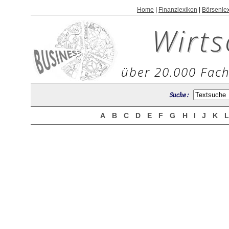
Home
|
Finanzlexikon
|
Börsenle
Wirts
über 20.000 Fach
Suche :
A
B
C
D
E
F
G
H
I
J
K