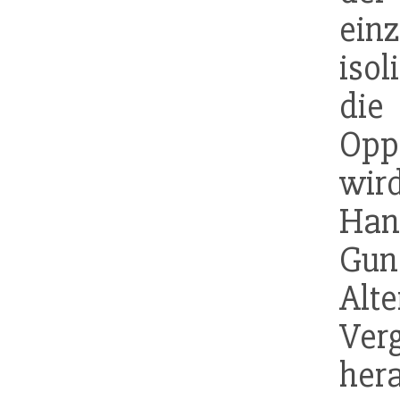
ein
isol
di
Opp
wird
Hand
Gun
Alte
Ver
he