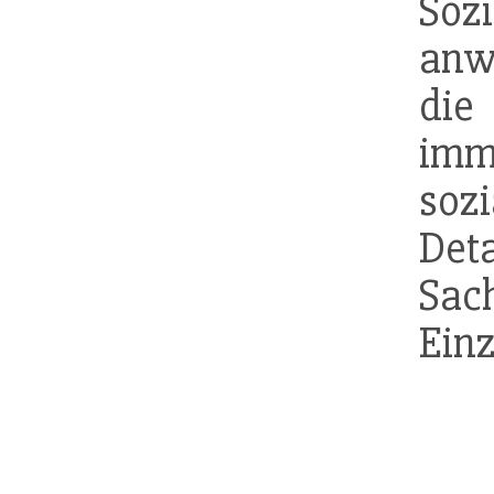
Soz
anw
die
imm
so
Det
Sa
Einz