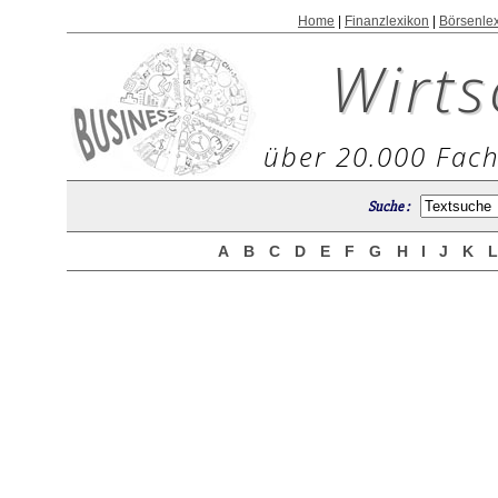
Home
|
Finanzlexikon
|
Börsenle
Wirts
über 20.000 Fach
Suche :
A
B
C
D
E
F
G
H
I
J
K