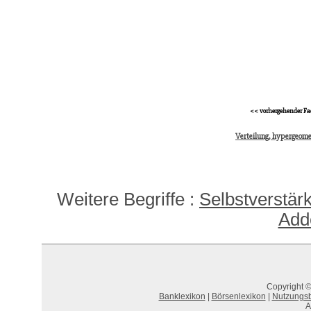
<< vorhergehender Fa
Verteilung, hypergeome
Weitere Begriffe :
Selbstverstär
Add
Copyright ©
Banklexikon
|
Börsenlexikon
|
Nutzungs
A