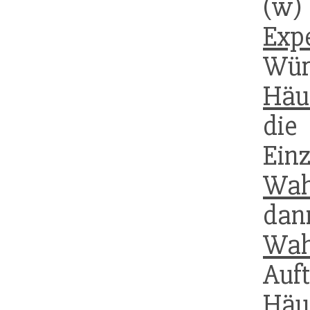
(w)
Exp
Wü
Häuf
di
Ei
Wah
da
Wah
Auf
Häu