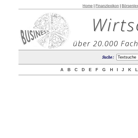
Home
|
Finanzlexikon
|
Börsenle
Wirts
über 20.000 Fach
Suche :
A
B
C
D
E
F
G
H
I
J
K