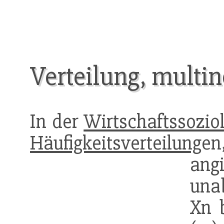
Verteilung, multi
In der
Wirtschaftssozio
Häufigkeitsverteilung
en
ang
unab
Xn 