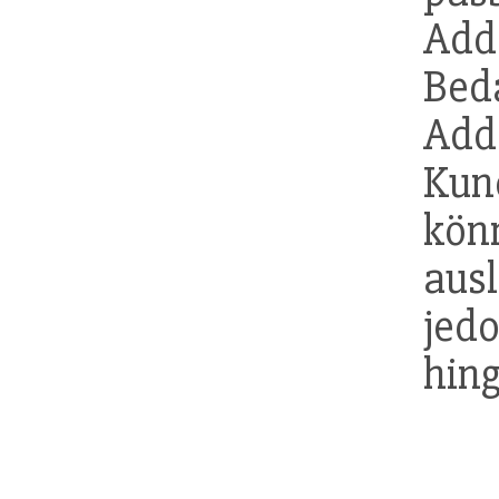
Add
Bed
Add
Kun
kön
aus
jed
hin