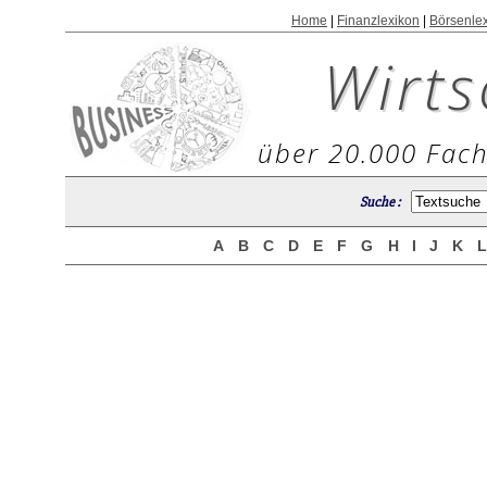
Home
|
Finanzlexikon
|
Börsenle
Wirts
über 20.000 Fach
Suche :
A
B
C
D
E
F
G
H
I
J
K