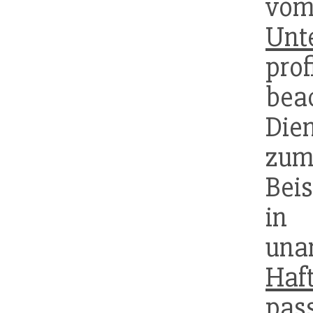
v
Unt
pro
bea
Dien
zum
Beis
in
una
Haft
pas