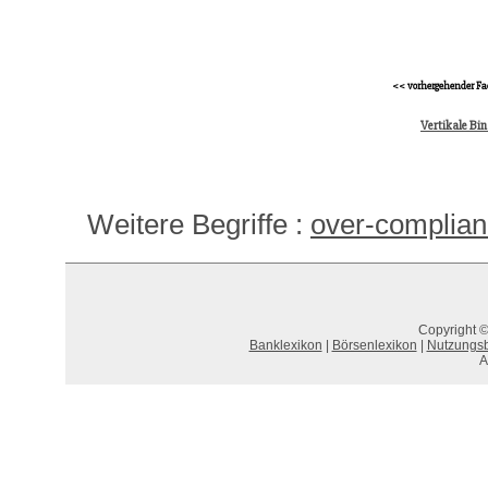
<< vorhergehender Fa
Vertikale Bi
Weitere Begriffe :
over-complia
Copyright ©
Banklexikon
|
Börsenlexikon
|
Nutzungs
A