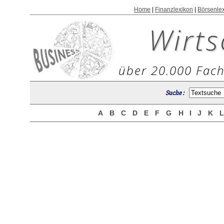
Home
|
Finanzlexikon
|
Börsenle
Wirts
über 20.000 Fach
Suche :
A
B
C
D
E
F
G
H
I
J
K