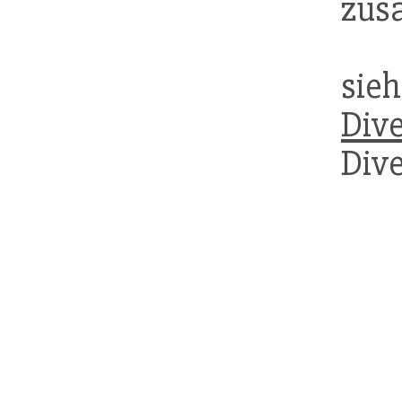
zusä
s
Dive
Dive