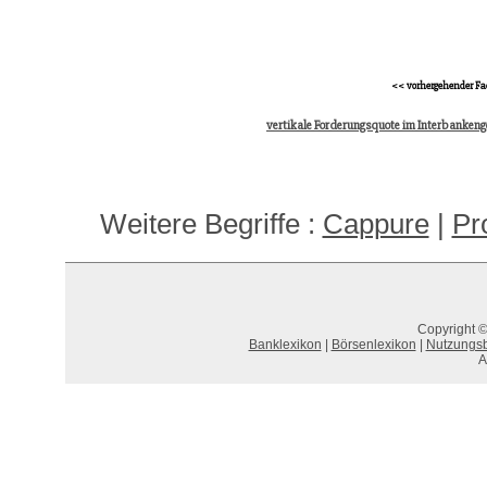
<< vorhergehender Fa
vertikale Forderungsquote im Interbankeng
Weitere Begriffe :
Cappure
|
Pr
Copyright ©
Banklexikon
|
Börsenlexikon
|
Nutzungs
A