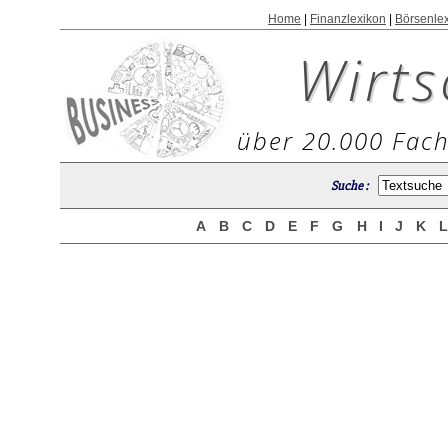
Home
|
Finanzlexikon
|
Börsenle
Wirts
über 20.000 Fach
Suche :
A
B
C
D
E
F
G
H
I
J
K