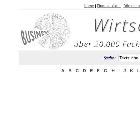
Home
|
Finanzlexikon
|
Börsenle
Wirts
über 20.000 Fach
Suche :
A
B
C
D
E
F
G
H
I
J
K