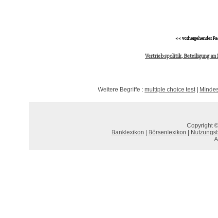
<< vorhergehender Fa
Vertriebspolitik, Beteiligung a
Weitere Begriffe :
multiple choice test
|
Mindes
Copyright ©
Banklexikon
|
Börsenlexikon
|
Nutzungs
A