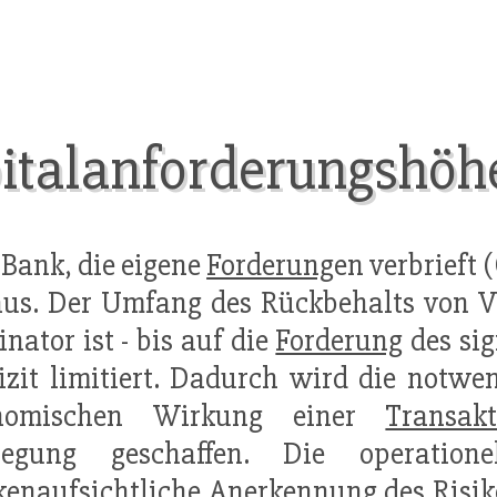
italanforderungshöhe
 Bank, die eigene
Forderung
en verbrieft 
raus. Der Umfang des Rückbehalts von 
inator ist - bis auf die
Forderung
des sig
izit limitiert. Dadurch wird die notwen
nomischen Wirkung einer
Transakt
legung geschaffen. Die operation
kenaufsichtliche
Anerkennung
des Risik