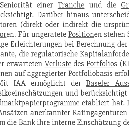
 Seniorität einer
Tranche
und die
Gr
cksichtigt. Darüber hinaus unterschei
toren (direkt oder indirekt die urspr
or
en. Für ungeratete
Position
en stehen
e Erleichterungen bei Berechnung der 
nante, die regulatorische Kapitalanford
er erwarteten
Verluste
des
Portfolio
s (K
en auf aggregierter Portfoliobasis erfo
 Mit IAA ermöglicht der
Baseler Aus
isikoeinschätzungen und berücksichtigt
dmarktpapierprogramme etabliert hat. 
 Ansätzen anerkannter
Ratingagentur
en
em die Bank ihre interne Einschätzung d