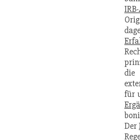
IRB-
Ori
dag
Erf
Rech
prin
die
ext
für 
Erg
bon
Der
Reg