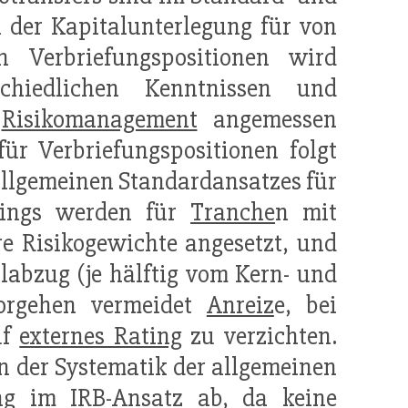
i der Kapitalunterlegung für von
n Verbriefungspositionen wird
chiedlichen Kenntnissen und
m
Risikomanagement
angemessen
ür Verbriefungspositionen folgt
allgemeinen Standardansatzes für
rdings werden für
Tranche
n mit
re Risikogewichte angesetzt, und
alabzug (je hälftig vom Kern- und
Vorgehen vermeidet
Anreiz
e, bei
uf
externes Rating
zu verzichten.
n der Systematik der allgemeinen
gung im
IRB-Ansatz
ab, da keine