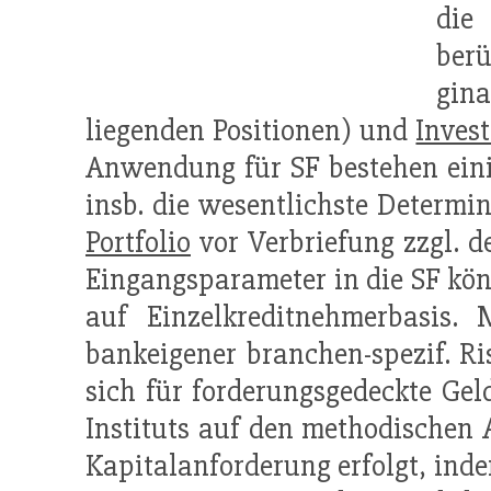
die
berü
gina
liegenden Positionen) und
Invest
Anwendung für SF bestehen einig
insb. die wesentlichste Determi
Portfolio
vor Verbriefung zzgl. d
Eingangsparameter in die SF könn
auf Einzelkreditnehmerbasis.
bankeigener branchen-spezif. R
sich für forderungsgedeckte Gel
Instituts auf den methodischen
Kapitalanforderung erfolgt, ind