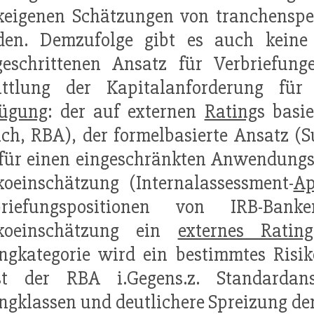
eigenen Schätzungen von tranchenspez
den. Demzufolge gibt es auch keine
tgeschrittenen Ansatz für Verbriefun
ittlung der Kapitalanforderung für 
fügung
: der auf externen
Rating
s basi
ch, RBA), der formelbasierte Ansatz (S
für einen eingeschränkten Anwendungs
koeinschätzung (Internalassessment-
Ap
briefungspositionen von IRB-Ba
ikoeinschätzung ein
externes Rating
ngkategorie wird ein bestimmtes Risik
st der RBA i.Gegens.z. Standardans
ngklassen und deutlichere Spreizung der