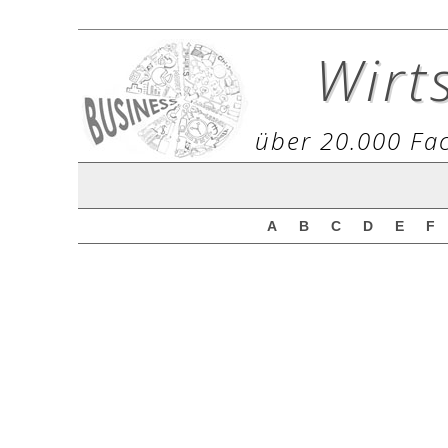
Wirt
über 20.000 Fac
A
B
C
D
E
F