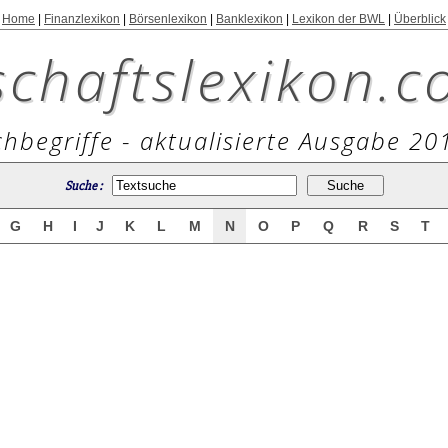
Home
|
Finanzlexikon
|
Börsenlexikon
|
Banklexikon
|
Lexikon der BWL
|
Überblick
schaftslexikon.c
hbegriffe - aktualisierte Ausgabe 20
Suche :
G
H
I
J
K
L
M
N
O
P
Q
R
S
T