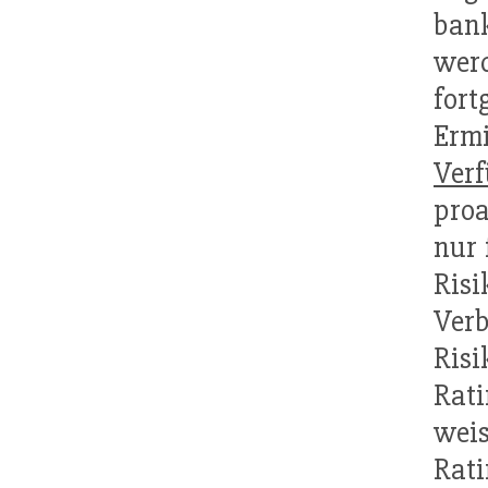
bank
wer
for
Erm
Ver
proa
nur 
Risi
Ver
Ris
Rati
wei
Rati