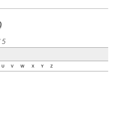
o
15
U
V
W
X
Y
Z