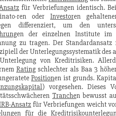
Ansatz
für Verbriefungen identisch. Be
ginato-ren oder
Investor
en gehaltene
egen differenziert, um den unters
ahrung
en der einzelnen Institute i
nung zu tragen. Der Standardansatz f
zipiell der Unterlegungssystematik des 
 Unterlegung von Kreditrisiken. Alle
ernem
Rating
schlechter als Baa 3 höhe
ungeratete
Position
en ist grunds. Kapit
änzungskapital
) vorgesehen. Dieses 
itätsschwächeren
Tranche
n bewusst a
IRB-Ansatz
für Verbriefungen weicht vo
elungen für die Kreditrisikounterle