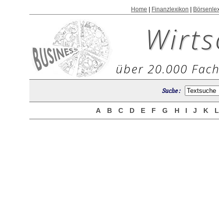
Home
|
Finanzlexikon
|
Börsenle
Wirts
über 20.000 Fach
Suche :
A
B
C
D
E
F
G
H
I
J
K