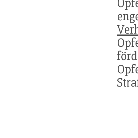
Opf
en
Ver
Opf
för
Opf
Stra