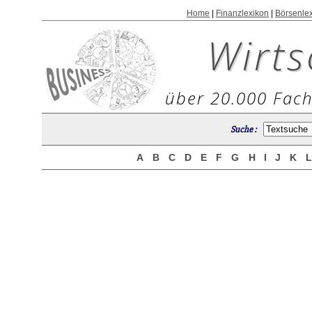
Home
|
Finanzlexikon
|
Börsenle
Wirts
über 20.000 Fach
Suche :
A
B
C
D
E
F
G
H
I
J
K