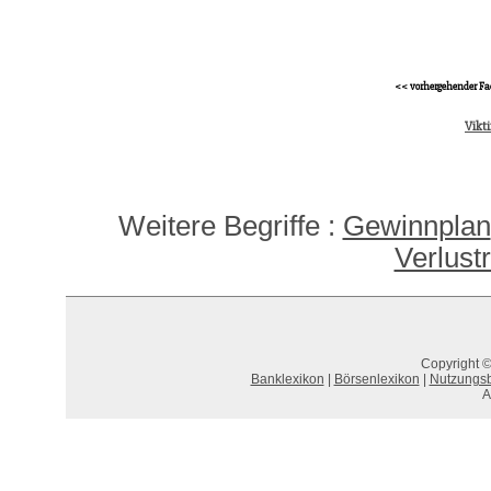
<< vorhergehender Fa
Vikt
Weitere Begriffe :
Gewinnplan
Verlust
Copyright ©
Banklexikon
|
Börsenlexikon
|
Nutzungs
A