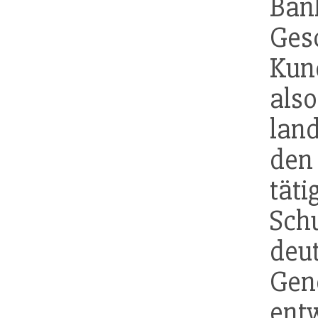
Bank
Ges
Kun
a
land
den
tät
Sch
deu
Gen
entw