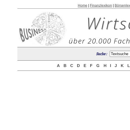
Home
|
Finanzlexikon
|
Börsenle
Wirts
über 20.000 Fach
Suche :
A
B
C
D
E
F
G
H
I
J
K