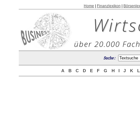
Home
|
Finanzlexikon
|
Börsenle
Wirts
über 20.000 Fach
Suche :
A
B
C
D
E
F
G
H
I
J
K