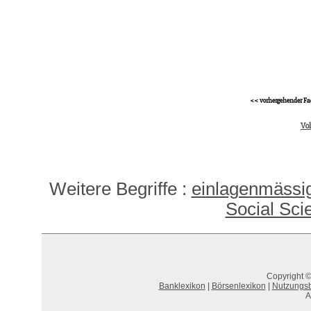
<< vorhergehender Fa
Vo
Weitere Begriffe :
einlagenmässig
Social Sci
Copyright ©
Banklexikon
|
Börsenlexikon
|
Nutzungs
A