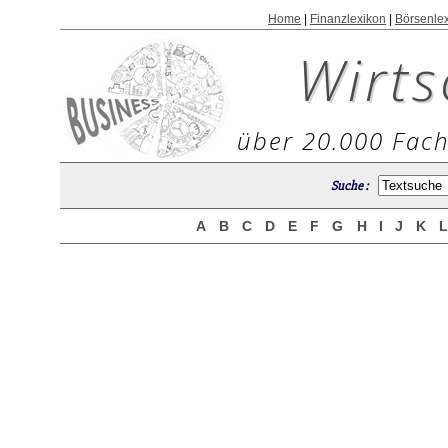
Home
|
Finanzlexikon
|
Börsenle
Wirts
über 20.000 Fach
Suche :
A
B
C
D
E
F
G
H
I
J
K