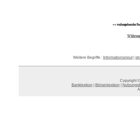
<< vorhergehender Fa
Währung
Weitere Begriffe :
Informationsinput
|
st
Copyright ©
Banklexikon
|
Börsenlexikon
|
Nutzungs
A