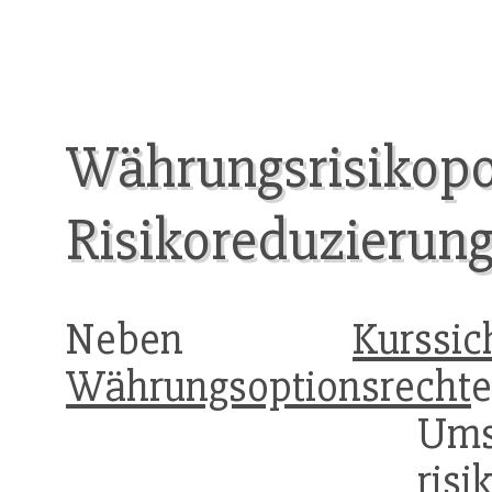
Währungsrisikopol
Risikoreduzierun
Neben
Kurssic
Währungsoptionsrecht
Um
ris