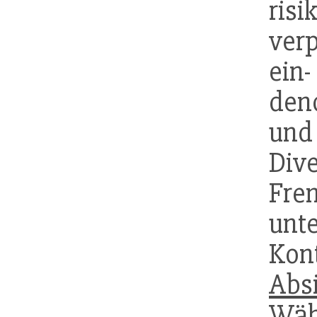
ris
verp
ein
de
un
Di
Fre
unte
Ko
Abs
Währ