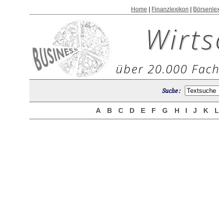
Home
|
Finanzlexikon
|
Börsenle
Wirts
über 20.000 Fach
Suche :
A
B
C
D
E
F
G
H
I
J
K