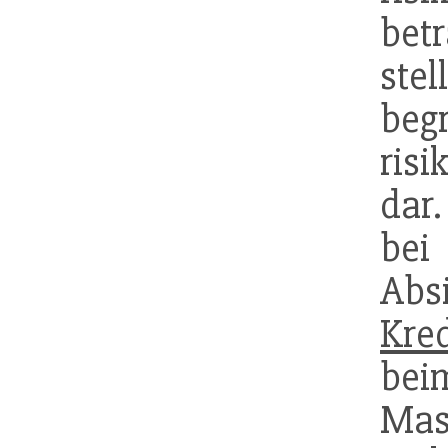
bet
ste
beg
ris
dar
be
Abs
Kred
be
Mas