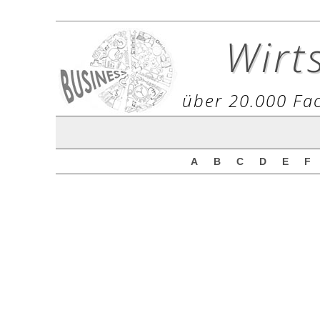
Wirt
über 20.000 Fac
A
B
C
D
E
F