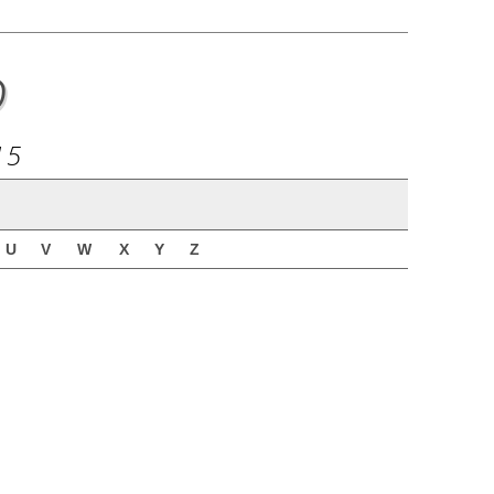
o
15
U
V
W
X
Y
Z