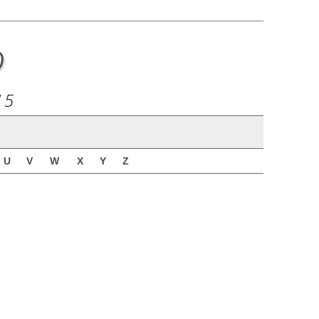
o
15
U
V
W
X
Y
Z