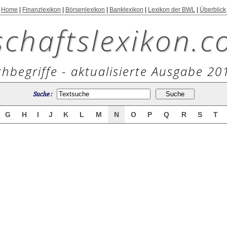
Home
|
Finanzlexikon
|
Börsenlexikon
|
Banklexikon
|
Lexikon der BWL
|
Überblick
schaftslexikon.c
hbegriffe - aktualisierte Ausgabe 20
Suche :
G
H
I
J
K
L
M
N
O
P
Q
R
S
T