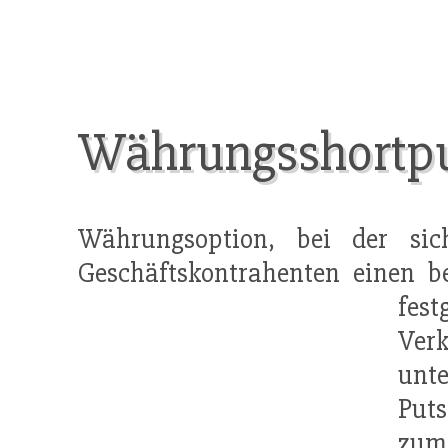
Währungsshortp
Währungsoption, bei der sic
Geschäftskontrahenten einen 
fest
Verk
unt
Put
zu