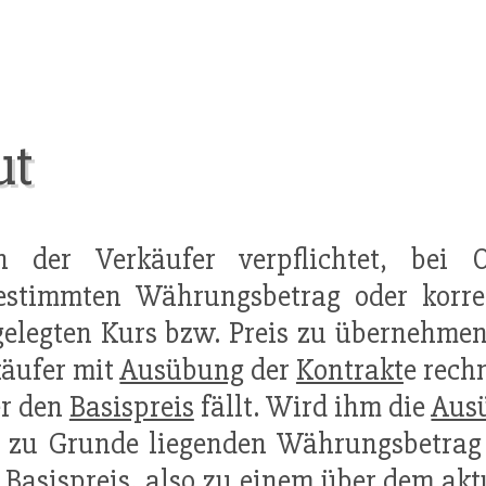
ut
h der Verkäufer verpflichtet, bei 
bestimmten Währungsbetrag oder korr
gelegten Kurs bzw. Preis zu übernehme
äufer mit
Ausübung
der
Kontrakt
e rech
er den
Basispreis
fällt. Wird ihm die
Aus
s zu Grunde liegenden Währungsbetrag
m
Basispreis
, also zu einem über dem ak