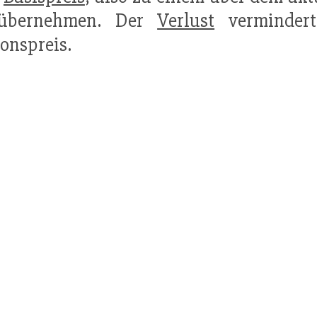
übernehmen. Der
Verlust
vermindert
onspreis.