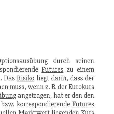
Optionsausübung durch seinen
espondierende
Futures
zu einem
n. Das
Risiko
liegt darin, dass der
nen muss, wenn z. B. der Eurokurs
übung
angetragen, hat er den den
 bzw. korrespondierende
Futures
tuellen
Marktwert
liegenden Kurs