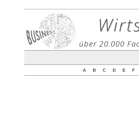
Wirt
über 20.000 Fac
A
B
C
D
E
F