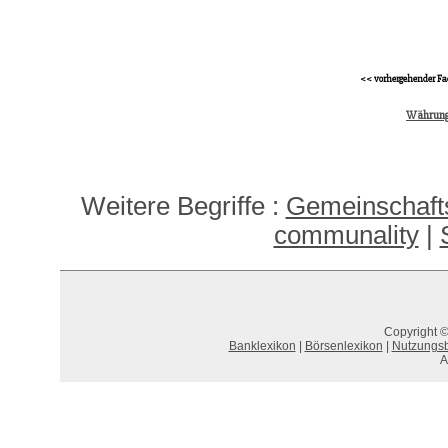
<< vorhergehender Fa
Währung
Weitere Begriffe :
Gemeinschaft
communality
|
Copyright ©
Banklexikon
|
Börsenlexikon
|
Nutzungs
A