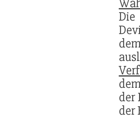
Wäh
Die
Dev
de
aus
Ver
dem
der 
der