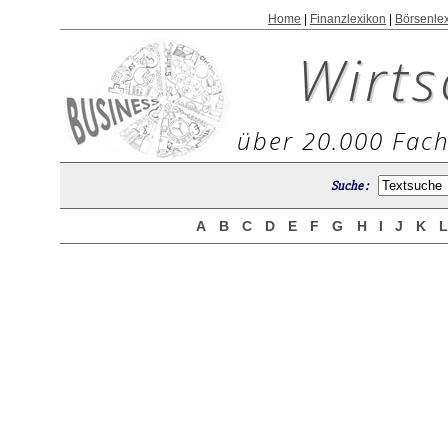
Home
|
Finanzlexikon
|
Börsenle
Wirts
über 20.000 Fach
Suche :
A
B
C
D
E
F
G
H
I
J
K