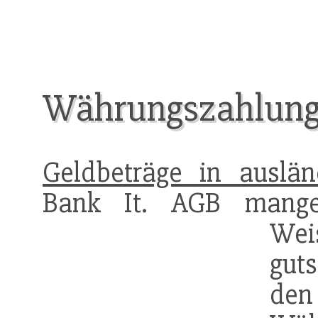
Währungszahlungs
Geldbeträge in auslä
Bank It. AGB mangels
We
guts
den 