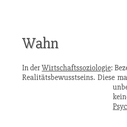
Wahn
In der
Wirtschaftssoziologie
: Be
Realitätsbewusstseins. Diese ma
unb
kein
Psy