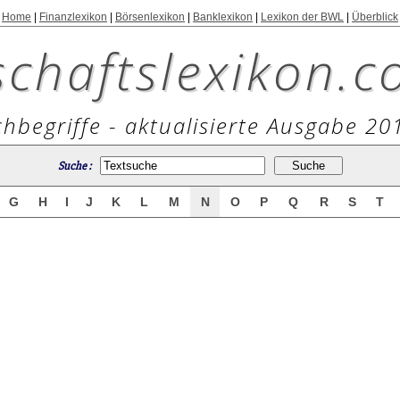
Home
|
Finanzlexikon
|
Börsenlexikon
|
Banklexikon
|
Lexikon der BWL
|
Überblick
schaftslexikon.c
hbegriffe - aktualisierte Ausgabe 20
Suche :
G
H
I
J
K
L
M
N
O
P
Q
R
S
T