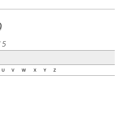
o
15
U
V
W
X
Y
Z