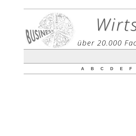
Wirt
über 20.000 Fac
A
B
C
D
E
F