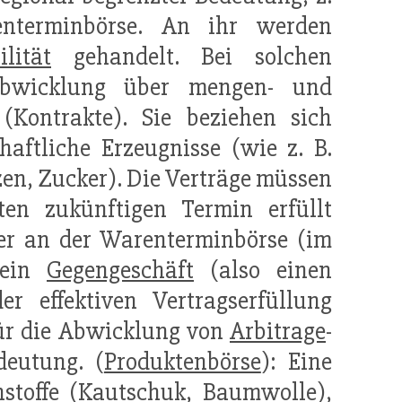
renterminbörse. An ihr werden
ilität
gehandelt. Bei solchen
sabwicklung über mengen- und
 (Kontrakte). Sie beziehen sich
aftliche Erzeugnisse (wie z. B.
zen, Zucker). Die Verträge müssen
en zukünftigen Termin erfüllt
er an der Warenterminbörse (im
 ein
Gegengeschäft
(also einen
r effektiven Vertragserfüllung
ür die Abwicklung von
Arbitrage
-
deutung. (
Produktenbörse
): Eine
stoffe
(Kautschuk, Baumwolle),