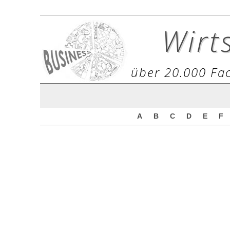
Wirt
über 20.000 Fac
A
B
C
D
E
F