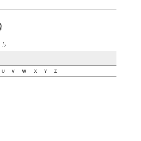
o
15
U
V
W
X
Y
Z