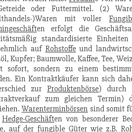
Getreide oder Futtermittel. (2) Wa
lthandels-)Waren mit voller
Fungib
ingeschäft
en erfolgt die Geschäft
itätsmäßig standardisierte Einheiten
nehmlich auf
Rohstoffe
und landwirtsch
öl, Kupfer; Baumwolle, Kaffee, Tee, Wei
ht sofort, sondern zu einem bestimmt
en. Ein Kontraktkäufer kann sich dah
erschied zur
Produktenbörse
) durch
traktverkauf zum gleichen Termin) de
iehen.
Warenterminbörsen
sind somit f
d
Hedge-Geschäft
en von besonderer Be
e, auf der fungible Güter wie z.B.
Roh