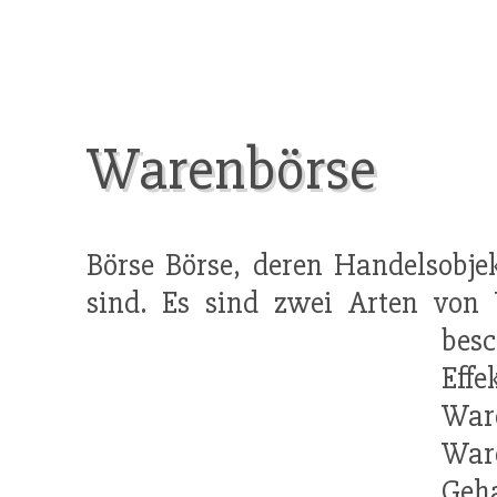
Warenbörse
Börse Börse, deren Handelsobjek
sind. Es sind zwei Arten von 
bes
Effe
Ware
War
Geh