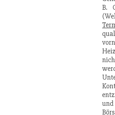
B. 
(We
Term
qual
vor
Heiz
nic
werd
Unt
Kon
entz
un
Börs