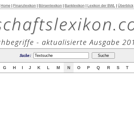
Home
|
Finanzlexikon
|
Börsenlexikon
|
Banklexikon
|
Lexikon der BWL
|
Überblick
schaftslexikon.c
hbegriffe - aktualisierte Ausgabe 20
Suche :
G
H
I
J
K
L
M
N
O
P
Q
R
S
T