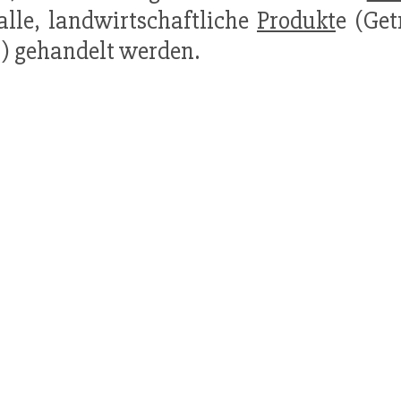
lle, landwirtschaft­liche
Produkt
e (Get
) gehandelt werden.