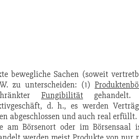
te bewegliche Sachen (soweit vertretb
W. zu unterscheiden: (1)
Produktenbö
chränkter
Fungibilität
gehandelt. 
ktivgeschäft, d. h., es werden Verträ
n abgeschlossen und auch real erfüllt.
e am Börsenort oder im Börsensaal i
andelt werden meist
Produkt
e von nur 