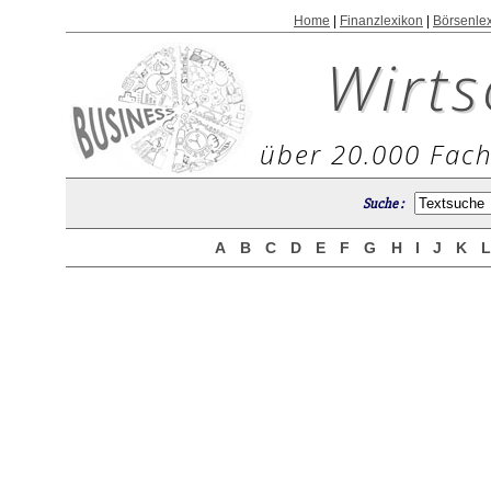
Home
|
Finanzlexikon
|
Börsenle
Wirts
über 20.000 Fach
Suche :
A
B
C
D
E
F
G
H
I
J
K