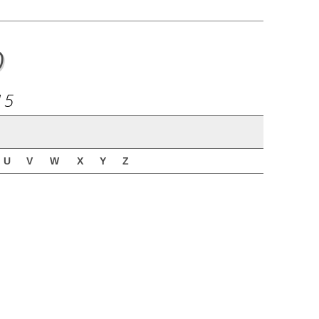
o
15
U
V
W
X
Y
Z