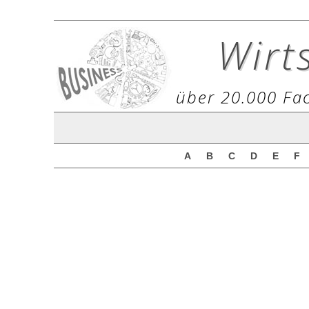
Wirt
über 20.000 Fac
A
B
C
D
E
F