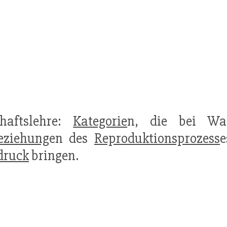
chaftslehre:
Kategorie
n, die bei War
eziehung
en des
Reproduktionsprozess
e
druck
bringen.