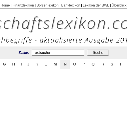
Home
|
Finanzlexikon
|
Börsenlexikon
|
Banklexikon
|
Lexikon der BWL
|
Überblick
schaftslexikon.c
hbegriffe - aktualisierte Ausgabe 20
Suche :
G
H
I
J
K
L
M
N
O
P
Q
R
S
T