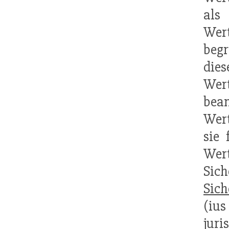
als
Wert
begr
die
Wer
bea
Wert
sie
Wert
Sic
Sic
(ius
juri