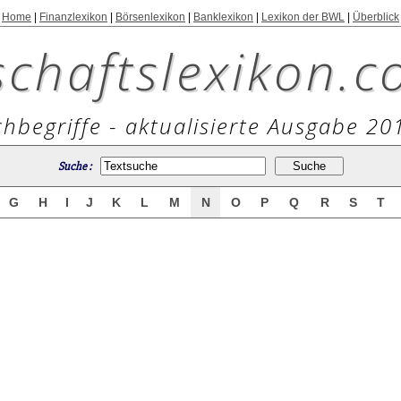
Home
|
Finanzlexikon
|
Börsenlexikon
|
Banklexikon
|
Lexikon der BWL
|
Überblick
schaftslexikon.c
hbegriffe - aktualisierte Ausgabe 20
Suche :
G
H
I
J
K
L
M
N
O
P
Q
R
S
T