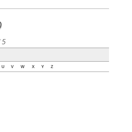
o
15
U
V
W
X
Y
Z