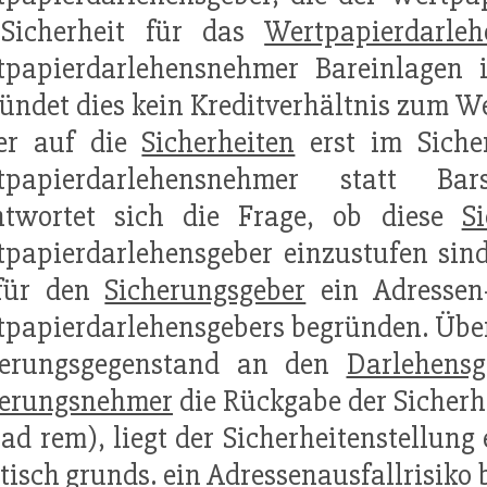
 Sicherheit für das
Wertpapierdarleh
papierdarlehensnehmer Bareinlagen i.
ündet dies kein Kreditverhältnis zum W
ser auf die
Sicherheiten
erst im Sicher
tpapierdarlehensnehmer statt Barsi
ntwortet sich die Frage, ob diese
S
papierdarlehensgeber einzustufen sind
 für den
Sicherungsgeber
ein Adressen
papierdarlehensgebers begründen. Übe
herungsgegenstand an den
Darlehensg
herungsnehmer
die Rückgabe der Sicherh
 ad rem), liegt der Sicherheitenstellun
stisch grunds. ein Adressenausfallrisiko