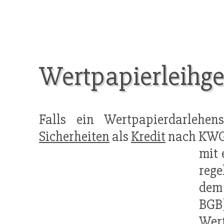
Wertpapierleihges
Falls ein Wertpapierdarleh
Sicherheiten
als
Kredit
nach KWG 
mit 
rege
dem
BGB
Wert