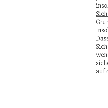
inso
Sich
Gru
Inso
Dass
Sich
wenn
sich
auf 