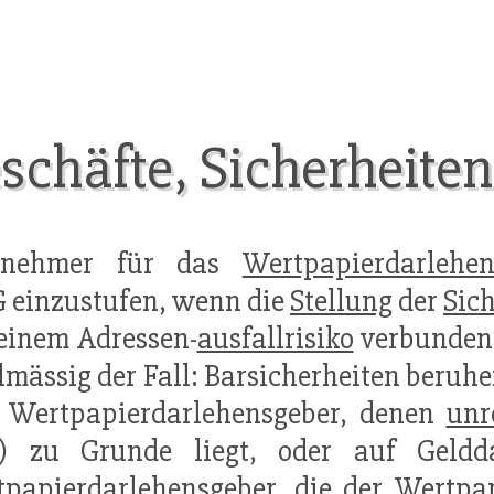
chäfte, Sicherheiten
ensnehmer für das
Wertpapierdarlehe
einzustufen, wenn die
Stellung
der
Sic
einem Adressen-
ausfallrisiko
verbunden s
lmässig der Fall: Barsicherheiten beruhen I
 Wertpapierdarlehensgeber, denen
unr
) zu Grunde liegt, oder auf Geld
papierdarlehensgeber, die der Wertpa