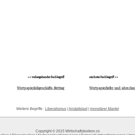
<< vorhergehender Fachbegriff
nächster Fachbegriff >>
Wertpapierleihgeschäfte, Netting
Wertpapierliefer- und -abrechn
Weitere Begriffe :
Liberalismus
|
Anstaltslast
|
monetärer Mantel
Copyright © 2015 Wirtschaftslexikon.co