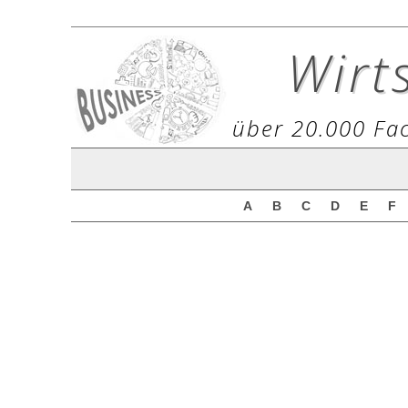
Wirt
über 20.000 Fac
A
B
C
D
E
F