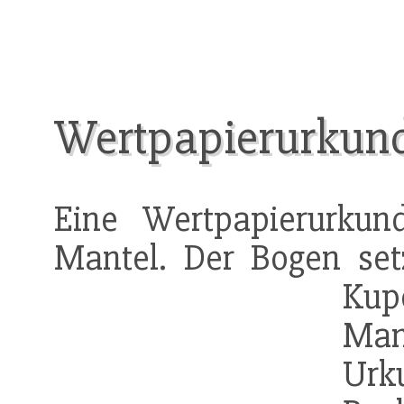
Wertpapierurkun
Eine Wertpapierurku
Mantel. Der Bogen se
Kup
Man
Urk