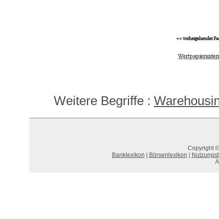
<< vorhergehender Fa
Wertpapierunte
Weitere Begriffe :
Warehousi
Copyright ©
Banklexikon
|
Börsenlexikon
|
Nutzungs
A