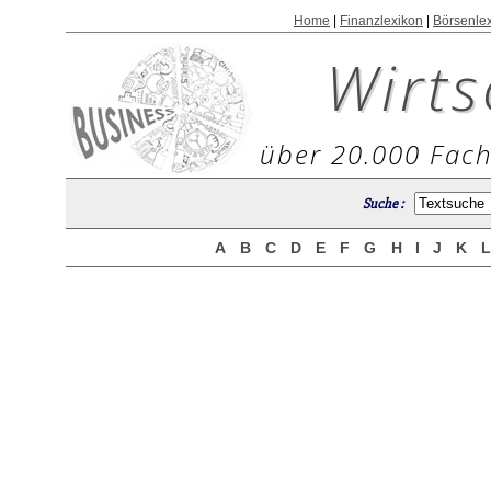
Home
|
Finanzlexikon
|
Börsenle
Wirts
über 20.000 Fach
Suche :
A
B
C
D
E
F
G
H
I
J
K