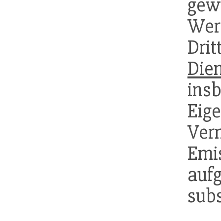
gew
Wer
Dr
Dien
in
Eig
Ver
Em
auf
sub