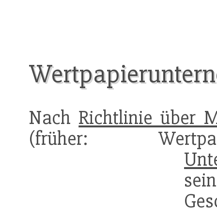
Wertpapierunter
Nach
Richtlinie über 
(früher: Wertpapierd
Unt
s
Gesc