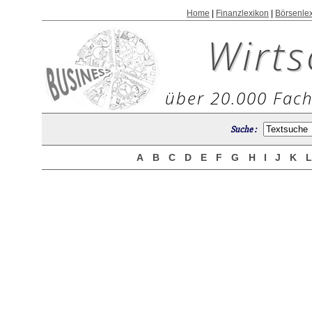
Home
|
Finanzlexikon
|
Börsenle
Wirts
über 20.000 Fach
Suche :
A
B
C
D
E
F
G
H
I
J
K