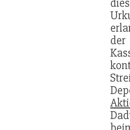
die
Urk
erl
de
Ka
ko
Str
Dep
Akt
Dad
bei