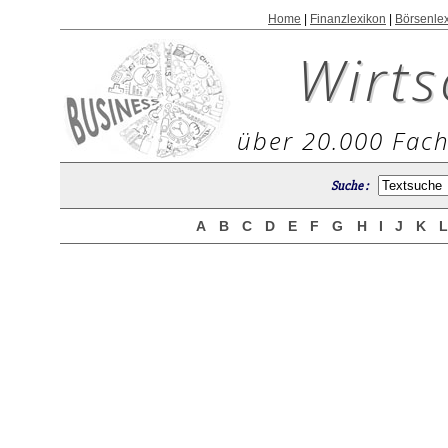
Home
|
Finanzlexikon
|
Börsenle
Wirts
über 20.000 Fach
Suche :
A
B
C
D
E
F
G
H
I
J
K