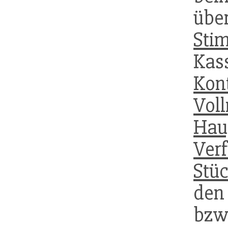
übe
Sti
Kas
Kon
Vol
Hau
Ver
Stü
de
bzw