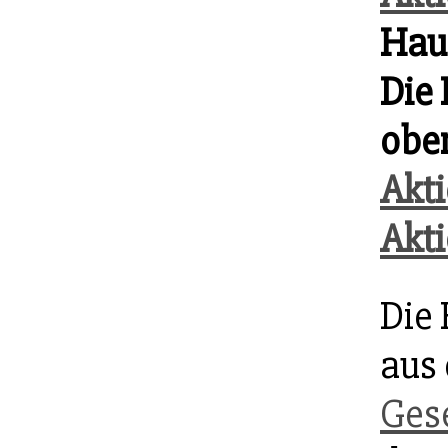
Hau
Die
ober
Akti
Akt
Die
aus
Gese