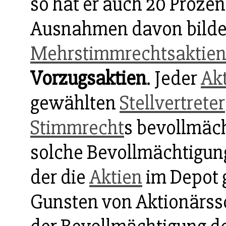
so hat er auch 20 Prozen
Ausnahmen davon bilden
Mehrstimmrechtsaktie
Vorzugsaktien
. Jeder
Ak
gewählten
Stellvertreter
Stimmrecht
s bevollmäch
solche Bevollmächtigun
der die
Aktien
im Depot 
Gunsten von Aktionärssc