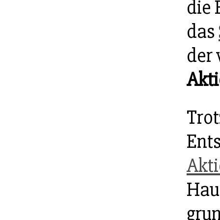
die
das
der 
Akt
Trot
Ent
Akti
Hau
grun