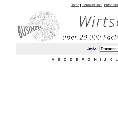
Home
|
Finanzlexikon
|
Börsenle
Wirts
über 20.000 Fach
Suche :
A
B
C
D
E
F
G
H
I
J
K