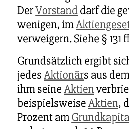
Der
Vorstand
darf die g
wenigen, im
Aktiengese
verweigern. Siehe § 131 ff
Grundsätzlich ergibt sic
jedes
Aktionär
s aus dem
ihm seine
Aktien
verbrie
beispielsweise
Aktien
, 
Prozent am
Grundkapita