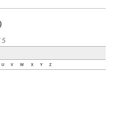
o
15
U
V
W
X
Y
Z