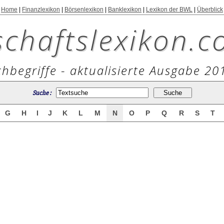
Home
|
Finanzlexikon
|
Börsenlexikon
|
Banklexikon
|
Lexikon der BWL
|
Überblick
schaftslexikon.c
hbegriffe - aktualisierte Ausgabe 20
Suche :
G
H
I
J
K
L
M
N
O
P
Q
R
S
T