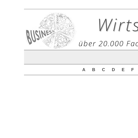
Wirt
über 20.000 Fac
A
B
C
D
E
F