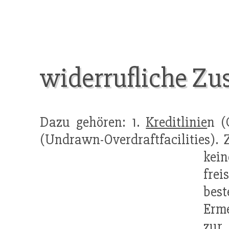
widerrufliche Zu
Dazu gehören: 1.
Kreditlinie
n (
(Undrawn-Overdraftfacilities).
kein
frei
best
Erme
zur