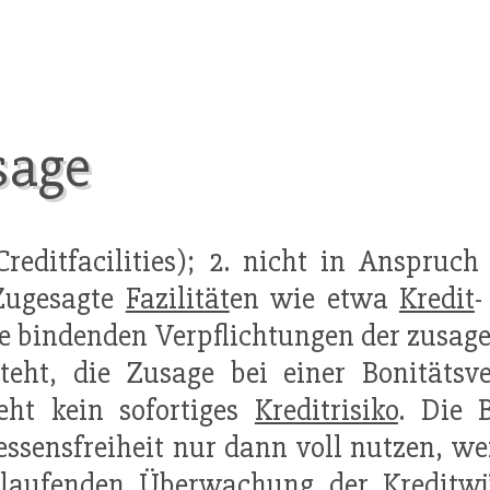
sage
Creditfacilities); 2. nicht in Anspru
 Zugesagte
Fazilität
en wie etwa
Kredit
-
e bindenden Verpflichtungen der zusag
steht, die Zusage bei einer Bonitätsv
eht kein sofortiges
Kreditrisiko
. Die 
ssensfreiheit nur dann voll nutzen, we
 laufenden Überwachung der
Kreditwü