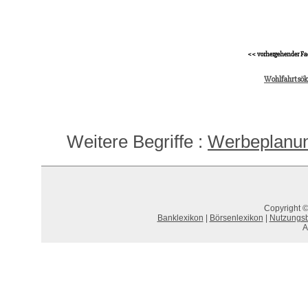
<< vorhergehender Fa
Wohlfahrtsö
Weitere Begriffe :
Werbeplanu
Copyright ©
Banklexikon
|
Börsenlexikon
|
Nutzungs
A