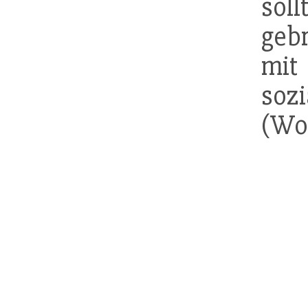
sol
geb
mit
soz
(Wo