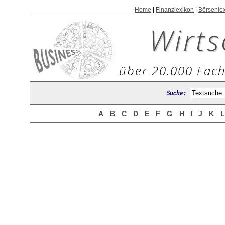
Home
|
Finanzlexikon
|
Börsenle
Wirts
über 20.000 Fach
Suche :
A
B
C
D
E
F
G
H
I
J
K