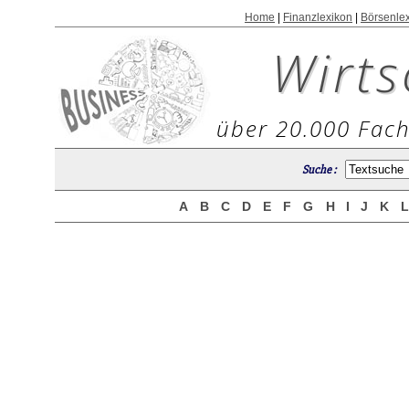
Home
|
Finanzlexikon
|
Börsenle
Wirts
über 20.000 Fach
Suche :
A
B
C
D
E
F
G
H
I
J
K