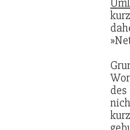
Uml
kur
dahe
»Ne
Grun
Wo
de
ni
kur
geb