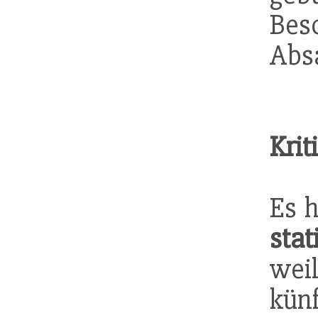
Bes
Absa
Krit
Es h
sta
wei
künf