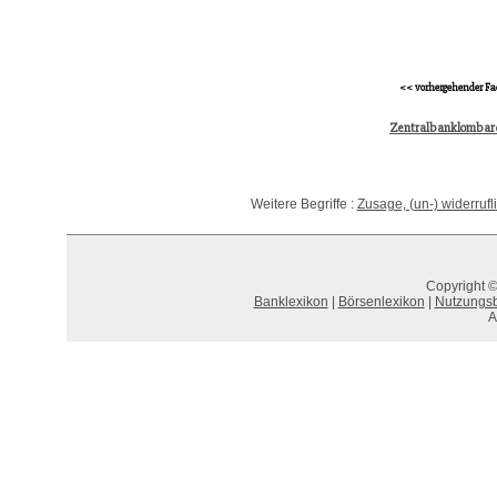
<< vorhergehender Fa
Zentralbanklombar
Weitere Begriffe :
Zusage, (un-) widerrufl
Copyright ©
Banklexikon
|
Börsenlexikon
|
Nutzungs
A