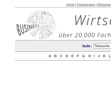
Home
|
Finanzlexikon
|
Börsenle
Wirts
über 20.000 Fach
Suche :
A
B
C
D
E
F
G
H
I
J
K