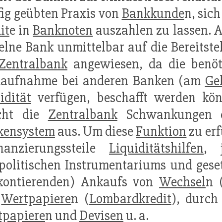
ig geübten Praxis von
Bankkunde
n, sic
it
e in
Banknoten
auszahlen zu lassen. A
elne Bank unmittelbar auf die Bereitst
Zentralbank
angewiesen, da die benöt
daufnahme bei anderen Banken (am
Ge
idität
verfügen, beschafft werden kön
icht die
Zentralbank
Schwankungen de
kensystem
aus. Um diese
Funktion
zu erf
inanzierungssteile
Liquiditätshilfen
, 
politischen Instrumentariums und geset
skontierenden) Ankaufs von
Wechsel
n 
n
Wertpapiere
n (
Lombardkredit
), durc
tpapiere
n und
Devisen
u. a.