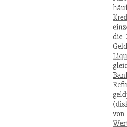
häuf
Kred
einz
die
Gel
Liqu
gle
Ban
Ref
geld
(di
vo
Wer