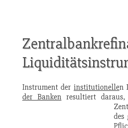
Zentralbankrefina
Liquiditätsinstr
Instrument der
institutionelle
n 
der Banken
resultiert darau
Zent
des
Pfli