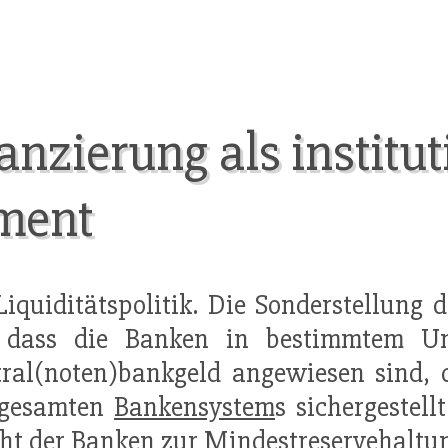
nzierung als institut
ument
Liquiditätspolitik. Die Sonderstellung 
s, dass die Banken in bestimmtem 
ral(noten)bankgeld angewiesen sind, 
 gesamten
Bankensystem
s sichergestell
cht der Banken zur Mindestreservehaltu