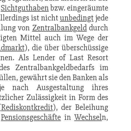
h
Sichtguthaben
bzw. eingeräumte
llerdings ist nicht
unbedingt
jede
ellung von
Zentralbankgeld
durch
igten Mittel auch im Wege der
ldmarkt
), die über überschüssige
nen. Als Lender of Last Resort
s Zentralbankgeldbedarfs im
üllen, gewährt sie den Banken als
je nach Ausgestaltung ihres
zlicher Zulässigkeit in Form des
(
Rediskontkredit
), der Beleihung
h
Pensionsgeschäfte
in
Wechsel
n,