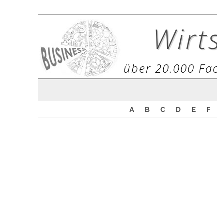
Wirt
über 20.000 Fac
A
B
C
D
E
F