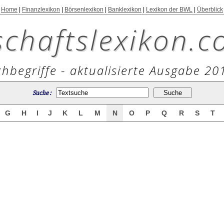
Home
|
Finanzlexikon
|
Börsenlexikon
|
Banklexikon
|
Lexikon der BWL
|
Überblick
schaftslexikon.c
hbegriffe - aktualisierte Ausgabe 20
Suche :
G
H
I
J
K
L
M
N
O
P
Q
R
S
T