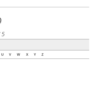
o
15
U
V
W
X
Y
Z