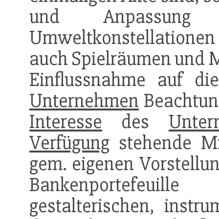
und Anpassung
Umweltkonstellationen b
auch Spielräumen und Mö
Einflussnahme auf d
Unternehmen
Beachtung
Interesse
des
Unter
Verfügung
stehende Mi
gem. eigenen Vorstellun
Bankenportefeuill
gestalterischen, instru