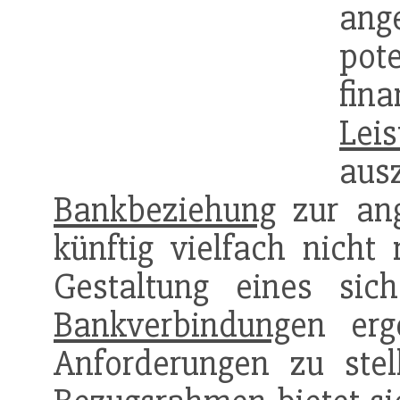
ang
po
fina
Leis
ausz
Bankbeziehung
zur an
künftig vielfach nicht
Gestaltung eines si
Bankverbindung
en er
Anforderungen zu stell