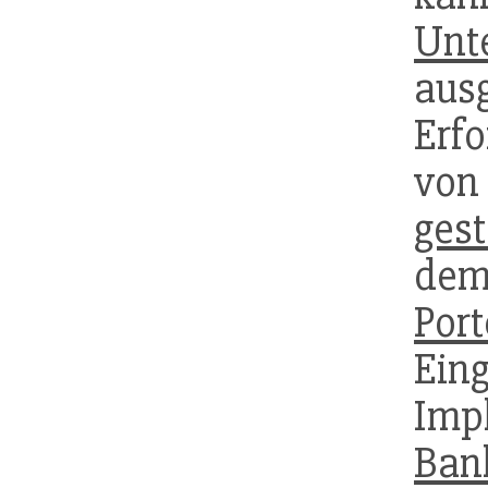
Unt
ausg
Erf
v
gest
dem
Port
Ei
Imp
Ban