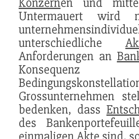
Konzern
en und mitte
Untermauert wird m
unternehmensindividuel
unterschiedliche
Ak
Anforderungen an
Ban
Konsequenz u
Bedingungskonstell
Grossunternehmen stel
bedenken, dass
Entsc
des Bankenportefeuill
einmaligen Akte sind, s