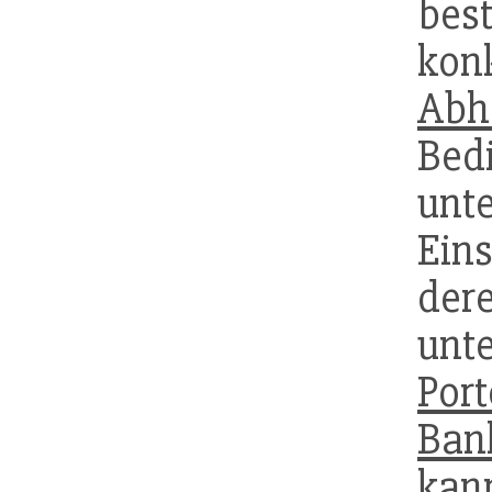
be
ko
Abh
Bed
unt
Ein
der
unt
Port
Ban
kan