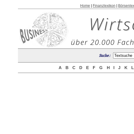
Home
|
Finanzlexikon
|
Börsenle
Wirts
über 20.000 Fach
Suche :
A
B
C
D
E
F
G
H
I
J
K