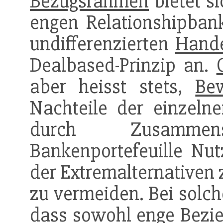
Bezugsrahmen
bietet si
engen Relationshipbank
undifferenzierten
Hand
Dealbased-Prinzip an.
aber heisst stets,
Bew
Nachteile der einzel
durch Zusamme
Bankenportefeuille Nut
der Extremalternativen 
zu vermeiden. Bei solch
dass sowohl enge
Bezi