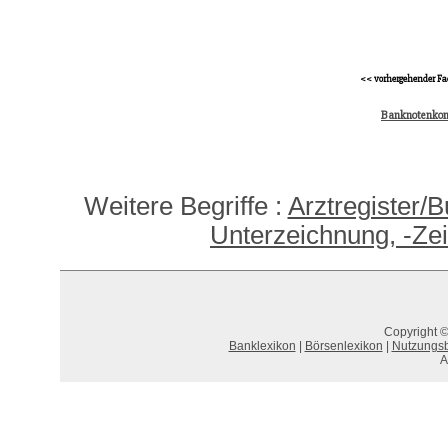
<< vorhergehender Fa
Banknotenkon
Weitere Begriffe :
Arztregister/B
Unterzeichnung, -Ze
Copyright ©
Banklexikon
|
Börsenlexikon
|
Nutzungs
A