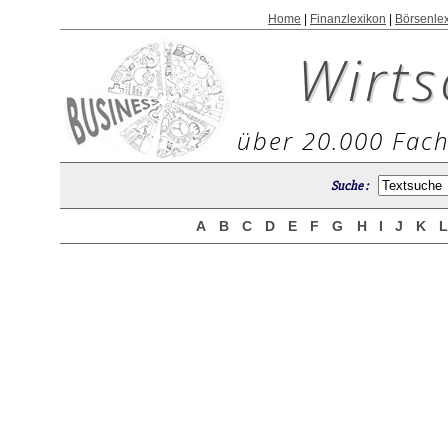
Home
|
Finanzlexikon
|
Börsenle
Wirts
über 20.000 Fach
Suche :
A
B
C
D
E
F
G
H
I
J
K