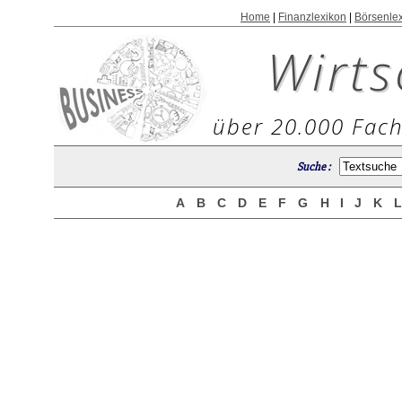
Home
|
Finanzlexikon
|
Börsenle
Wirts
über 20.000 Fach
Suche :
A
B
C
D
E
F
G
H
I
J
K