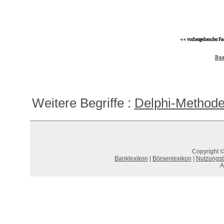
<< vorhergehender Fa
Bas
Weitere Begriffe :
Delphi-Method
Copyright ©
Banklexikon
|
Börsenlexikon
|
Nutzungs
A