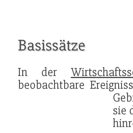
Basissätze
In der
Wirtschaftss
beobachtbare Ereignis
Gebi
sie 
hi