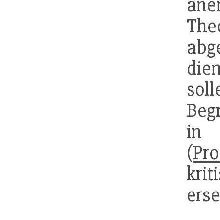
ane
Th
abg
die
sol
Beg
in 
(
Pro
kri
erse