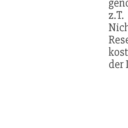
gen
z.T.
Nic
Res
kos
der