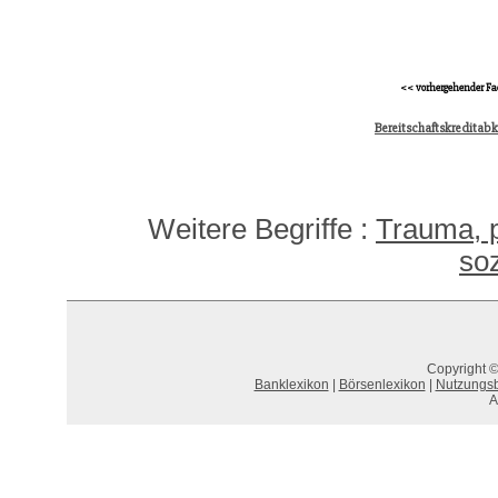
<< vorhergehender Fa
Bereitschaftskredita
Weitere Begriffe :
Trauma, 
so
Copyright ©
Banklexikon
|
Börsenlexikon
|
Nutzungs
A