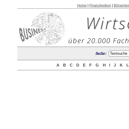
Home
|
Finanzlexikon
|
Börsenle
Wirts
über 20.000 Fach
Suche :
A
B
C
D
E
F
G
H
I
J
K