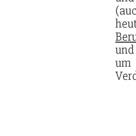
(auc
heu
Ber
und
um 
Ver