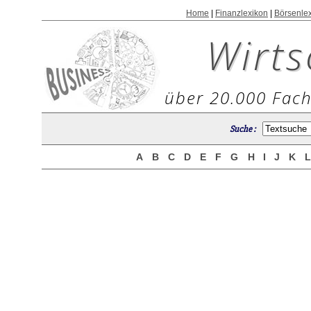
Home
|
Finanzlexikon
|
Börsenle
Wirts
über 20.000 Fach
Suche :
A
B
C
D
E
F
G
H
I
J
K