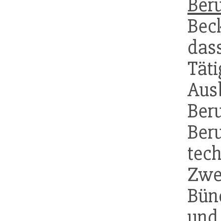
Beru
Bec
da
Tä
Aus
Beru
Ber
tec
Zwe
Bün
und 