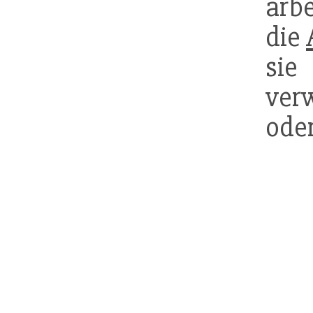
arbe
die
sie
ver
ode