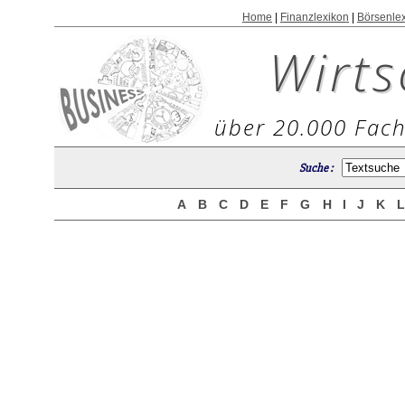
Home
|
Finanzlexikon
|
Börsenle
Wirts
über 20.000 Fach
Suche :
A
B
C
D
E
F
G
H
I
J
K