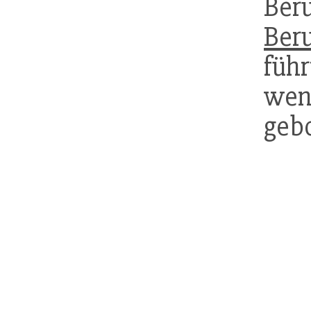
Ber
Beru
füh
wen
geb