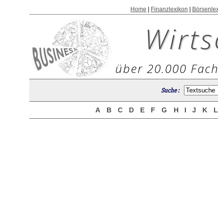
Home
|
Finanzlexikon
|
Börsenle
Wirts
über 20.000 Fach
Suche :
A
B
C
D
E
F
G
H
I
J
K