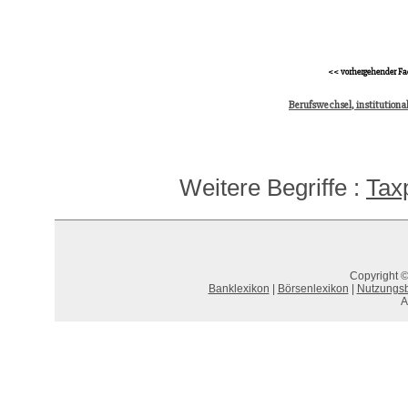
<< vorhergehender Fa
Berufswechsel, institutional
Weitere Begriffe :
Tax
Copyright ©
Banklexikon
|
Börsenlexikon
|
Nutzungs
A