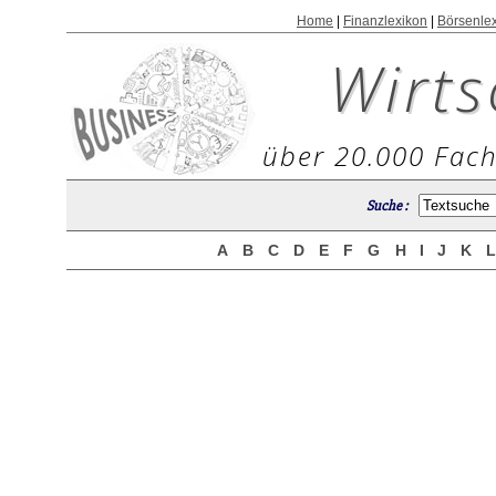
Home
|
Finanzlexikon
|
Börsenle
Wirts
über 20.000 Fach
Suche :
A
B
C
D
E
F
G
H
I
J
K