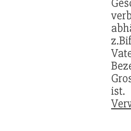
Ge
ver
abh
z.Bi
Vate
Bez
Gros
ist.
Ver