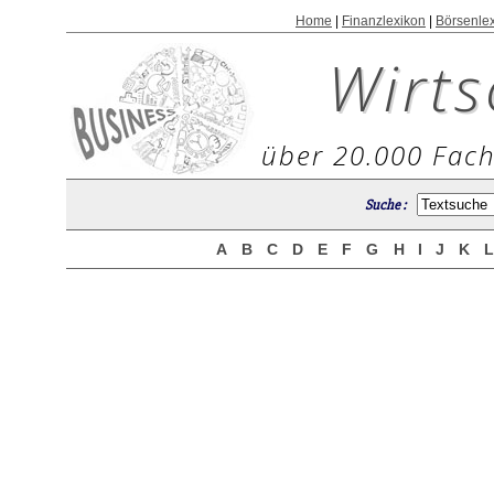
Home
|
Finanzlexikon
|
Börsenle
Wirts
über 20.000 Fach
Suche :
A
B
C
D
E
F
G
H
I
J
K