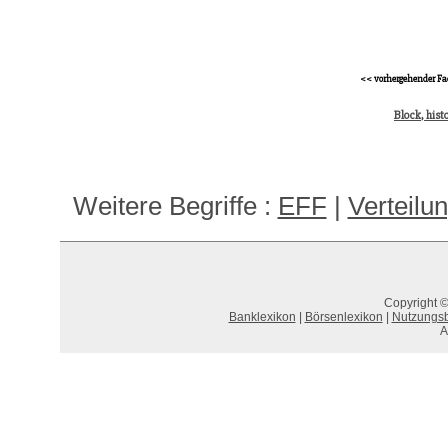
<< vorhergehender Fa
Block, hist
Weitere Begriffe :
EFF
|
Verteilu
Copyright ©
Banklexikon
|
Börsenlexikon
|
Nutzungs
A