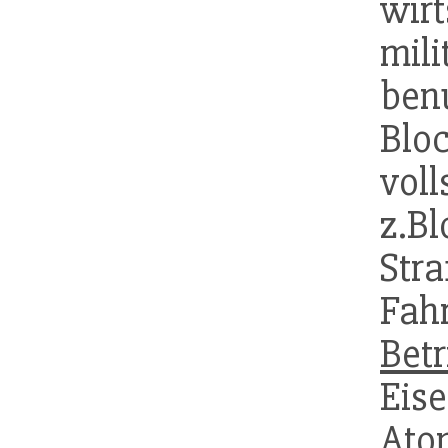
wi
mil
benu
Bl
vo
z
Str
Fa
Betr
Ei
A