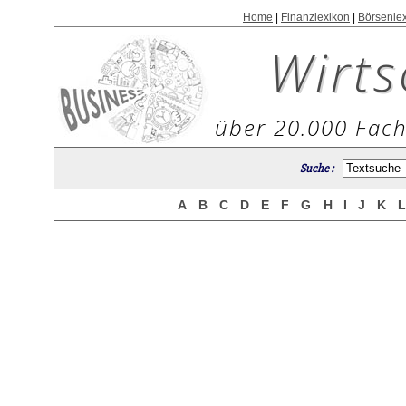
Home
|
Finanzlexikon
|
Börsenle
Wirts
über 20.000 Fach
Suche :
A
B
C
D
E
F
G
H
I
J
K