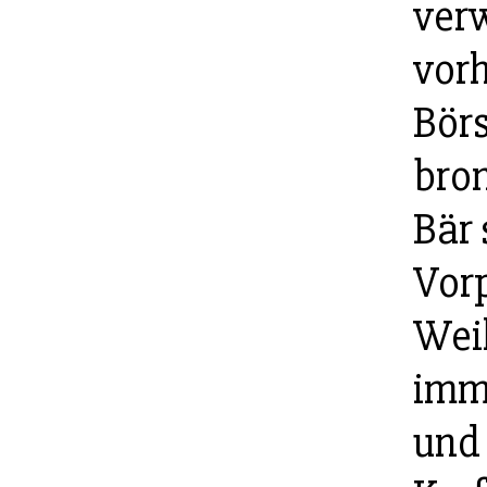
verw
vor
Bör
bron
Bär 
Vorp
Weil
imm
und