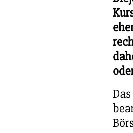
Kurs
ehe
rech
dahe
oder
Das 
bear
Bör