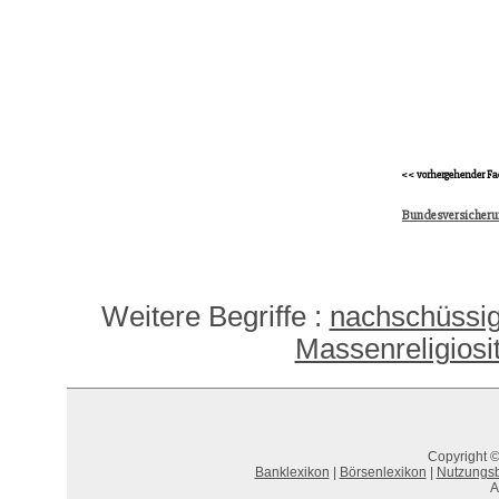
<< vorhergehender Fa
Bundesversicher
Weitere Begriffe :
nachschüssig
Massenreligiosit
Copyright ©
Banklexikon
|
Börsenlexikon
|
Nutzungs
A