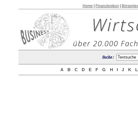
Home
|
Finanzlexikon
|
Börsenle
Wirts
über 20.000 Fach
Suche :
A
B
C
D
E
F
G
H
I
J
K