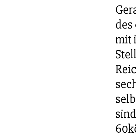
Gera
des 
mit 
Stel
Reic
sec
sel
sind
60k