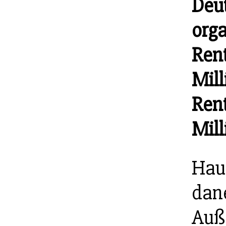
Deut
orga
Ren
Mill
Ren
Mill
Haup
dane
Auße