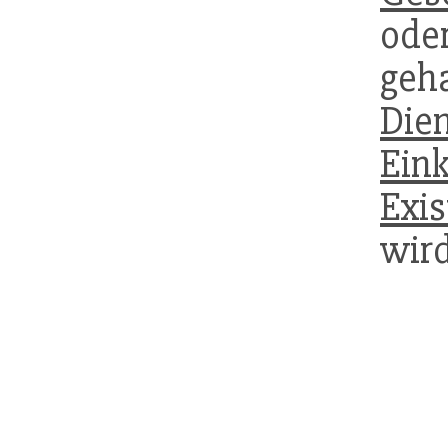
ode
ge
Dien
Ein
Exi
wir