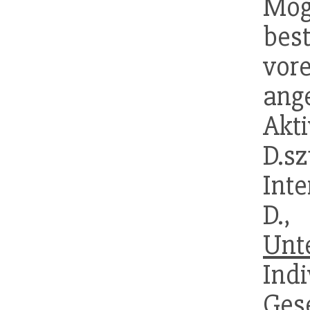
Mög
b
vor
an
Akti
D.s
Inte
D.
Unt
Ind
Gese