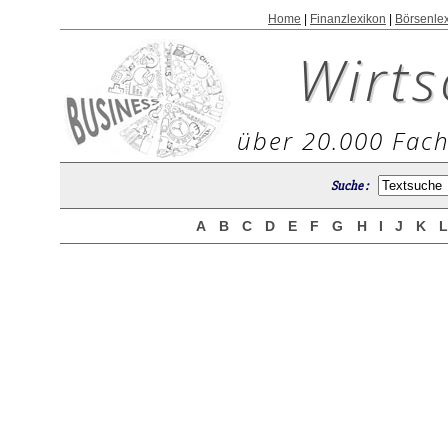
Home
|
Finanzlexikon
|
Börsenle
Wirts
über 20.000 Fach
Suche :
A
B
C
D
E
F
G
H
I
J
K