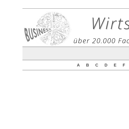
Wirt
über 20.000 Fac
A
B
C
D
E
F