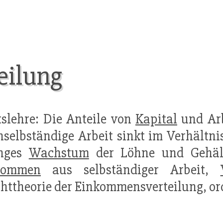
eilung
tslehre: Die Anteile von
Kapital
und Ar
nselbständige Arbeit sinkt im Verhältn
inges
Wachstum
der Löhne und Gehält
kommen
aus selbständiger Arbeit,
ttheorie der Einkommensverteilung, or