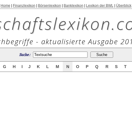
Home
|
Finanzlexikon
|
Börsenlexikon
|
Banklexikon
|
Lexikon der BWL
|
Überblick
schaftslexikon.c
hbegriffe - aktualisierte Ausgabe 20
Suche :
G
H
I
J
K
L
M
N
O
P
Q
R
S
T