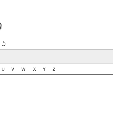
o
15
U
V
W
X
Y
Z